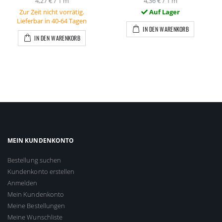
4,27 €
/ 1 m
4,36 €
/ 1 m
Zur Zeit nicht vorrätig.
Auf Lager
Lieferbar in 40-64 Tagen
IN DEN WARENKORB
IN DEN WARENKORB
MEIN KUNDENKONTO
Bestellung suchen
Kundenkonto erstellen
Anmelden
Mein Kundenkonto
Meine Bestellungen
Meine Wunschliste