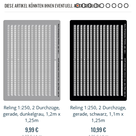
DIESE ARTIKEL KÖNNTEN IHNEN EVENTUELL AUCH GEFALLEN!
Reling 1:250, 2 Durchzüge,
Reling 1:250, 2 Durchzüge,
gerade, dunkelgrau, 1,2m x
gerade, schwarz, 1,1m x
1,25m
1,25m
9,99 €
10,99 €