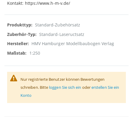
Kontakt: https://www.h-m-v.de/
Weitere
Standard-Zubehörsatz
Informationen
Standard-Laseructsatz
HMV Hamburger Modellbaubogen Verlag
1:250
Nur registrierte Benutzer können Bewertungen
schreiben. Bitte
loggen Sie sich ein
oder
erstellen Sie ein
Konto