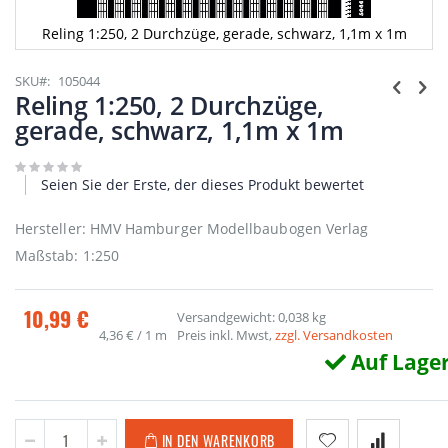
Reling 1:250, 2 Durchzüge, gerade, schwarz, 1,1m x 1m
Zum
Anfang
SKU
105044
der
Reling 1:250, 2 Durchzüge,
Bildgalerie
gerade, schwarz, 1,1m x 1m
springen
Seien Sie der Erste, der dieses Produkt bewertet
Hersteller: HMV Hamburger Modellbaubogen Verlag
Maßstab: 1:250
10,99 €
Versandgewicht: 0,038 kg
4,36 €
/ 1 m
Preis inkl. Mwst,
zzgl. Versandkosten
Auf Lage
IN DEN WARENKORB