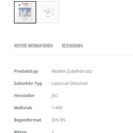
Zum
Anfang
der
Bildgalerie
WEITERE INFORMATIONEN
REZENSIONEN
springen
Weitere
Produkttyp
Modell-Zubehörsatz
Informationen
Zuberhör-Typ
Lasercut-Detailset
Hersteller
JSC
Maßstab
1:400
Bogenformat
DIN B5
Bögen
1