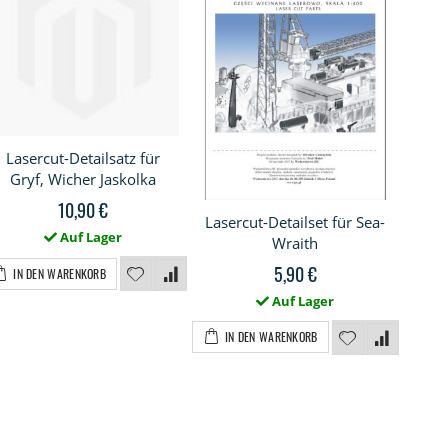
Lasercut-Detailsatz für
Gryf, Wicher Jaskolka
10,90 €
Lasercut-Detailset für Sea-
Auf Lager
Wraith
5,90 €
IN DEN WARENKORB
Auf Lager
IN DEN WARENKORB
I