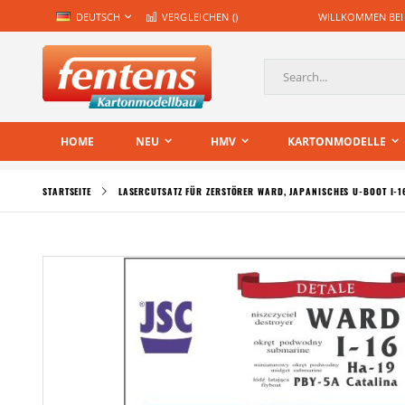
Zum
SPRACHE
DEUTSCH
VERGLEICHEN (
)
WILLKOMMEN BEI
Inhalt
springen
Suche
HOME
NEU
HMV
KARTONMODELLE
STARTSEITE
LASERCUTSATZ FÜR ZERSTÖRER WARD, JAPANISCHES U-BOOT I-1
Zum
Ende
der
Bildgalerie
springen