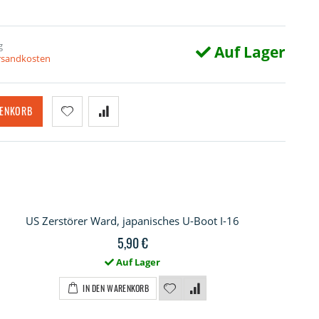
g
Auf Lager
ersandkosten
RENKORB
US Zerstörer Ward, japanisches U-Boot I-16
5,90 €
Auf Lager
IN DEN WARENKORB
Zerstörer Ward, japanisches U-Boot I-16