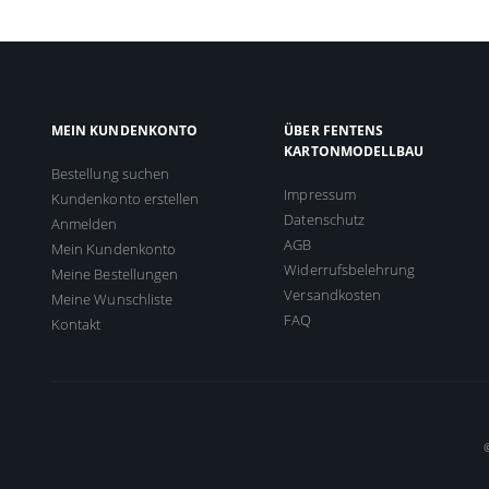
MEIN KUNDENKONTO
ÜBER FENTENS
KARTONMODELLBAU
Bestellung suchen
Impressum
Kundenkonto erstellen
Datenschutz
Anmelden
AGB
Mein Kundenkonto
Widerrufsbelehrung
Meine Bestellungen
Versandkosten
Meine Wunschliste
FAQ
Kontakt