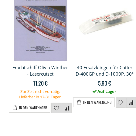
Frachtschiff Olivia Winther
40 Ersatzklingen für Cutter
- Lasercutset
D-400GP und D-1000P, 30°
11,20 €
5,90 €
Zur Zeit nicht vorrätig.
Auf Lager
Lieferbar in 17-31 Tagen
IN DEN WARENKORB
IN DEN WARENKORB