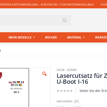
 FENTENS KARTONMODELLBAU - EUROPAS NR. 1 FÜR KARTONMODELLBAU!
KONT
Suche
MEHR MODELLE
BÜCHER
MATERIAL
WERKZ
6
SKU
203066
Lasercutsatz für 
U-Boot I-16
Seien Sie der Ers
Hersteller: JSC