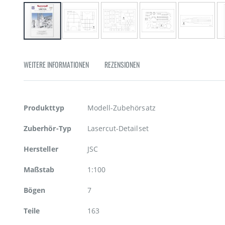
Zum
Anfang
der
WEITERE INFORMATIONEN
REZENSIONEN
Bildgalerie
springen
Weitere
Produkttyp
Modell-Zubehörsatz
Informationen
Zuberhör-Typ
Lasercut-Detailset
Hersteller
JSC
Maßstab
1:100
Bögen
7
Teile
163