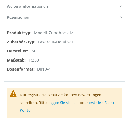
Weitere Informationen
Rezensionen
Weitere
Modell-Zubehörsatz
Informationen
Lasercut-Detailset
JSC
1:250
DIN A4
Nur registrierte Benutzer können Bewertungen
schreiben. Bitte
loggen Sie sich ein
oder
erstellen Sie ein
Konto