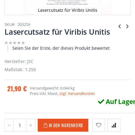
Lasercutsatz für Viribis Unitis
Zum
Anfang
SKU
203259
der
Lasercutsatz für Viribis Unitis
Bildgalerie
springen
Seien Sie der Erste, der dieses Produkt bewertet
Hersteller: JSC
Maßstab: 1:250
21,90 €
Versandgewicht: 0,044 kg
Preis inkl. Mwst,
zzgl. Versandkosten
Auf Lage
IN DEN WARENKORB