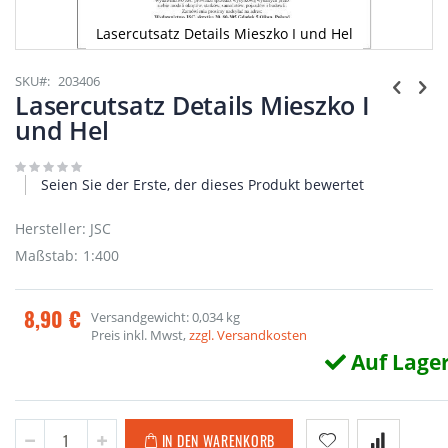
Lasercutsatz Details Mieszko I und Hel
Zum
Anfang
SKU
203406
der
Lasercutsatz Details Mieszko I
Bildgalerie
und Hel
springen
Seien Sie der Erste, der dieses Produkt bewertet
Hersteller: JSC
Maßstab: 1:400
8,90 €
Versandgewicht: 0,034 kg
Preis inkl. Mwst,
zzgl. Versandkosten
Auf Lage
IN DEN WARENKORB