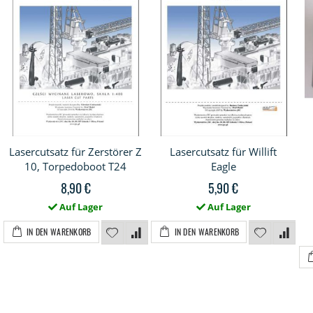
Lasercutsatz für Zerstörer Z
Lasercutsatz für Willift
10, Torpedoboot T24
Eagle
8,90 €
5,90 €
Auf Lager
Auf Lager
IN DEN WARENKORB
IN DEN WARENKORB