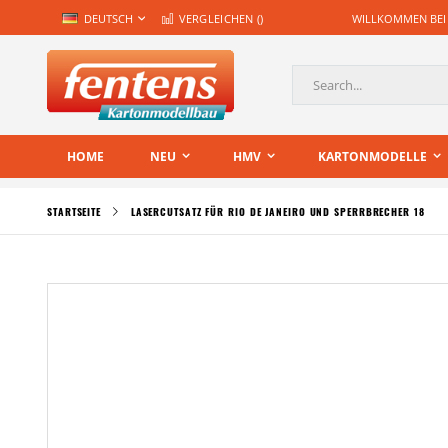
Zum
SPRACHE
DEUTSCH
VERGLEICHEN (
)
WILLKOMMEN BEI
Inhalt
springen
Suche
HOME
NEU
HMV
KARTONMODELLE
STARTSEITE
LASERCUTSATZ FÜR RIO DE JANEIRO UND SPERRBRECHER 18
Zum
Ende
der
Bildgalerie
springen