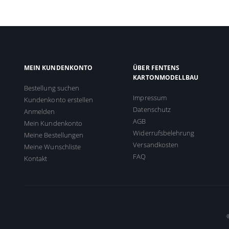
MEIN KUNDENKONTO
ÜBER FENTENS
KARTONMODELLBAU
Bestellung suchen
Impressum
Kundenkonto erstellen
Datenschutz
Anmelden
AGB
Mein Kundenkonto
Widerrufsbelehrung
Meine Bestellungen
Versandkosten
Meine Wunschliste
FAQ
Kontakt