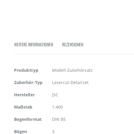
Zum
Anfang
der
Bildgalerie
springen
WEITERE INFORMATIONEN
REZENSIONEN
Weitere
Produkttyp
Modell-Zubehörsatz
Informationen
Zuberhör-Typ
Lasercut-Detailset
Hersteller
JSC
Maßstab
1:400
Bogenformat
DIN B5
Bögen
3