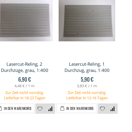
Lasercut-Reling, 2
Lasercut-Reling, 1
K
Durchzüge, grau, 1:400
Durchzug, grau, 1:400
Ka
6,90 €
5,90 €
4,48 €
/ 1 m
3,83 €
/ 1 m
Zur Zeit nicht vorrätig.
Zur Zeit nicht vorrätig.
Lieferbar in 18-23 Tagen
Lieferbar in 12-16 Tagen
I
IN DEN WARENKORB
IN DEN WARENKORB