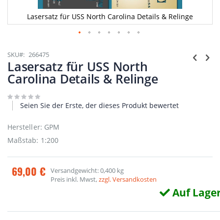
Lasersatz für USS North Carolina Details & Relinge
Zum
Anfang
SKU
266475
der
Lasersatz für USS North
Bildgalerie
Carolina Details & Relinge
springen
Seien Sie der Erste, der dieses Produkt bewertet
Hersteller: GPM
Maßstab: 1:200
69,00 €
Versandgewicht: 0,400 kg
Preis inkl. Mwst,
zzgl. Versandkosten
Auf Lage