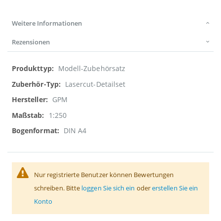
Weitere Informationen
Rezensionen
Weitere
Modell-Zubehörsatz
Informationen
Lasercut-Detailset
GPM
1:250
DIN A4
Nur registrierte Benutzer können Bewertungen
schreiben. Bitte
loggen Sie sich ein
oder
erstellen Sie ein
Konto