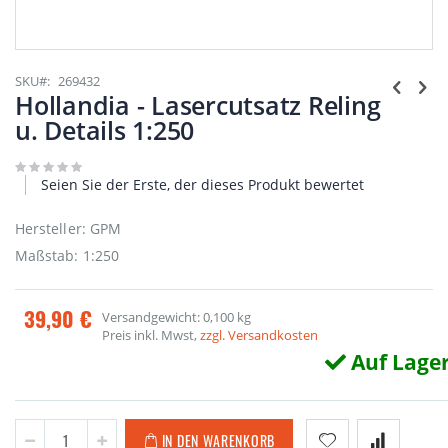
Zum
Anfang
SKU
269432
der
Hollandia - Lasercutsatz Reling
Bildgalerie
u. Details 1:250
springen
Seien Sie der Erste, der dieses Produkt bewertet
Hersteller: GPM
Maßstab: 1:250
39,90 €
Versandgewicht: 0,100 kg
Preis inkl. Mwst,
zzgl. Versandkosten
Auf Lage
IN DEN WARENKORB