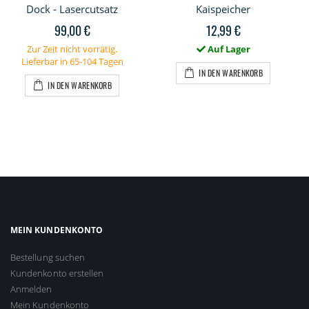
Dock - Lasercutsatz
Kaispeicher
99,00 €
12,99 €
Zur Zeit nicht vorrätig.
Auf Lager
Lieferbar in 65-104 Tagen
IN DEN WARENKORB
IN DEN WARENKORB
MEIN KUNDENKONTO
Bestellung suchen
Kundenkonto erstellen
Anmelden
Mein Kundenkonto