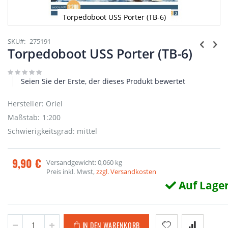
Torpedoboot USS Porter (TB-6)
Zum
Anfang
SKU
275191
der
Torpedoboot USS Porter (TB-6)
Bildgalerie
springen
Seien Sie der Erste, der dieses Produkt bewertet
Hersteller: Oriel
Maßstab: 1:200
Schwierigkeitsgrad: mittel
9,90 €
Versandgewicht: 0,060 kg
Preis inkl. Mwst,
zzgl. Versandkosten
Auf Lage
IN DEN WARENKORB