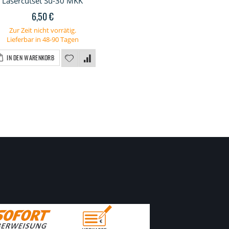
Lasercutset Su-30 MKK
6,50 €
Zur Zeit nicht vorrätig.
Lieferbar in 48-90 Tagen
IN DEN WARENKORB