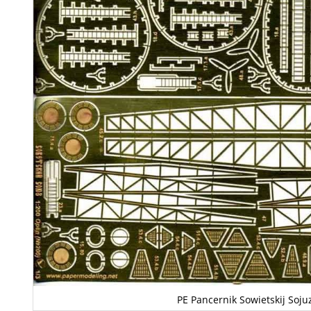
PE Pancernik Sowietskij Soju