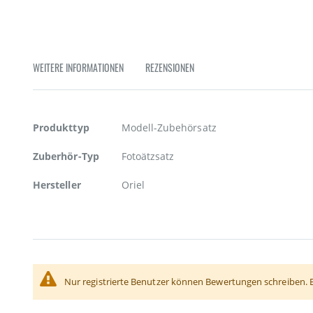
Zum
Anfang
der
Bildgalerie
springen
WEITERE INFORMATIONEN
REZENSIONEN
Weitere
Produkttyp
Modell-Zubehörsatz
Informationen
Zuberhör-Typ
Fotoätzsatz
Hersteller
Oriel
Nur registrierte Benutzer können Bewertungen schreiben. 