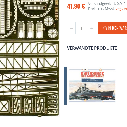
Versandgewicht: 0,042 
41,90 €
Preis inkl. Mwst,
zzgl. 
IN DEN WA
VERWANDTE PRODUKTE
z