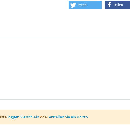
tweet
teilen
Bitte
loggen Sie sich ein
oder
erstellen Sie ein Konto