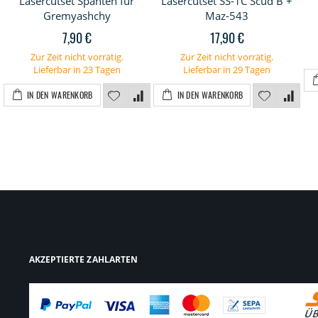
Lasercutset Spanten für
Lasercutset SS-1C Scud B +
Gremyashchy
Maz-543
7,90 €
17,90 €
Zur Zeit nicht vorrätig.
Zur Zeit nicht vorrätig.
Lieferbar in 23 Tagen
Lieferbar in 29 Tagen
IN DEN WARENKORB
IN DEN WARENKORB
AKZEPTIERTE ZAHLARTEN