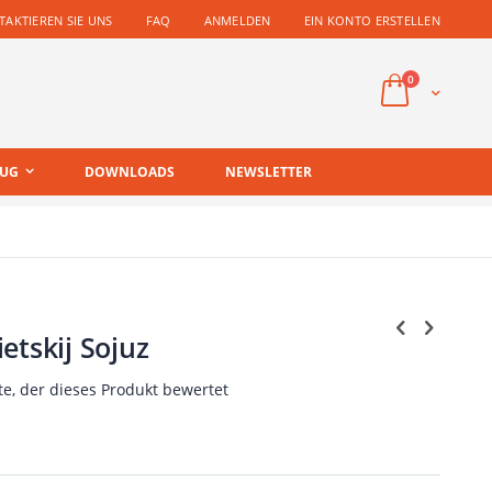
AKTIEREN SIE UNS
FAQ
ANMELDEN
EIN KONTO ERSTELLEN
Artikel
0
Cart
EUG
DOWNLOADS
NEWSLETTER
etskij Sojuz
te, der dieses Produkt bewertet