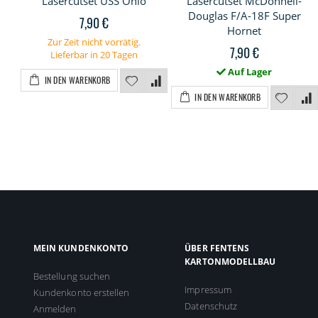
Lasercutset USS Ohio
Lasercutset McDonnell-
Douglas F/A-18F Super
7,90 €
Hornet
Zur Zeit nicht vorrätig.
7,90 €
Lieferbar in 20 Tagen
Auf Lager
IN DEN WARENKORB
IN DEN WARENKORB
MEIN KUNDENKONTO
ÜBER FENTENS
KARTONMODELLBAU
Bestellung suchen
Impressum
Kundenkonto erstellen
Datenschutz
Anmelden