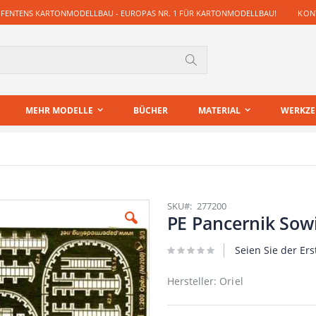
 FENTENS KARTONMODELLBAU - EUROPAS NR. 1 FÜR KARTONMODELLBAU!
KONT
Suche
MEHR MODELLE
BÜCHER
MATERIAL
WERKZ
SKU
277200
PE Pancernik Sowi
Seien Sie der Ers
Hersteller: Oriel