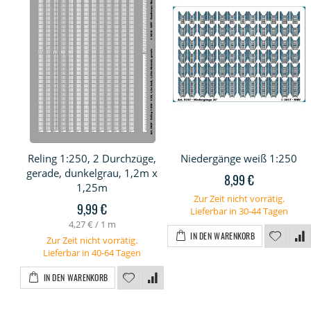
Reling 1:250, 2 Durchzüge,
Niedergänge weiß 1:250
gerade, dunkelgrau, 1,2m x
8,99 €
1,25m
Zur Zeit nicht vorrätig.
9,99 €
Lieferbar in 30-44 Tagen
4,27 €
/ 1 m
IN DEN WARENKORB
Zur Zeit nicht vorrätig.
Lieferbar in 40-64 Tagen
IN DEN WARENKORB