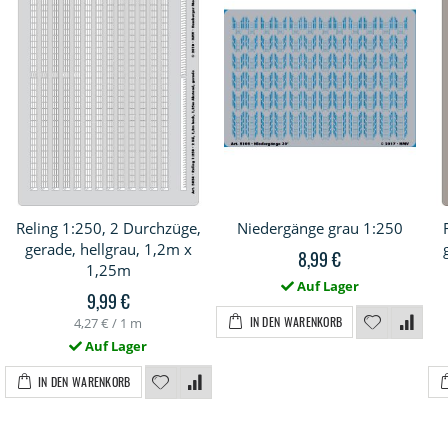
Reling 1:250, 2 Durchzüge,
Niedergänge grau 1:250
gerade, hellgrau, 1,2m x
8,99 €
1,25m
Auf Lager
9,99 €
IN DEN WARENKORB
4,27 €
/ 1 m
Auf Lager
IN DEN WARENKORB