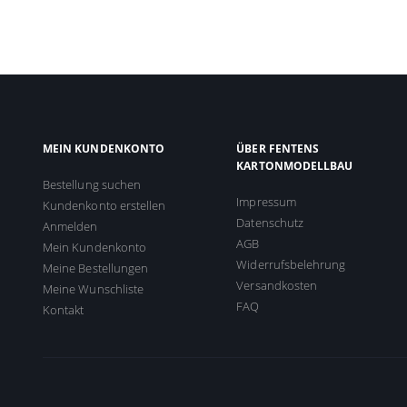
MEIN KUNDENKONTO
ÜBER FENTENS
KARTONMODELLBAU
Bestellung suchen
Impressum
Kundenkonto erstellen
Datenschutz
Anmelden
AGB
Mein Kundenkonto
Widerrufsbelehrung
Meine Bestellungen
Versandkosten
Meine Wunschliste
FAQ
Kontakt