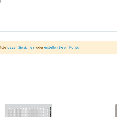
g
Bitte
loggen Sie sich ein
oder
erstellen Sie ein Konto