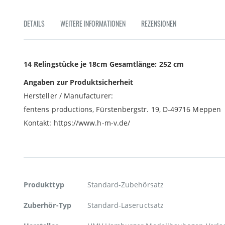
Zum
Anfang
DETAILS
WEITERE INFORMATIONEN
REZENSIONEN
der
Bildgalerie
springen
14 Relingstücke je 18cm Gesamtlänge: 252 cm
Angaben zur Produktsicherheit
Hersteller / Manufacturer:
fentens productions, Fürstenbergstr. 19, D-49716 Meppen
Kontakt: https://www.h-m-v.de/
Weitere
Produkttyp
Standard-Zubehörsatz
Informationen
Zuberhör-Typ
Standard-Laseructsatz