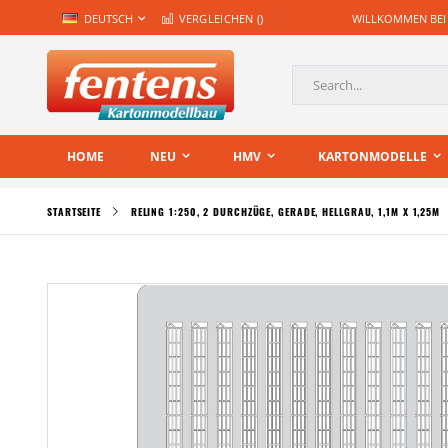
Zum
SPRACHE
DEUTSCH
VERGLEICHEN (
)
WILLKOMMEN BEI
Inhalt
springen
Suche
HOME
NEU
HMV
KARTONMODELLE
STARTSEITE
RELING 1:250, 2 DURCHZÜGE, GERADE, HELLGRAU, 1,1M X 1,25M
Zum
Ende
der
Bildgalerie
springen