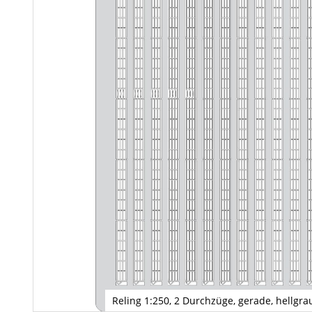
Reling 1:250, 2 Durchzüge, gerade, hellgra