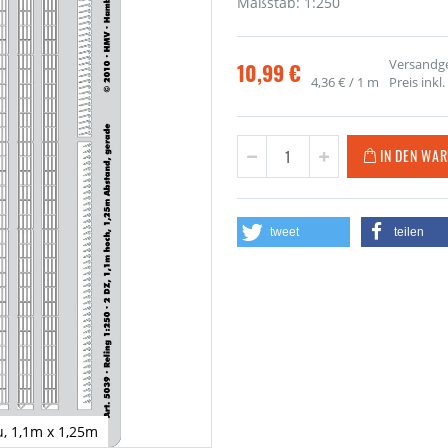
Maßstab: 1:250
Versandge
10,99 €
4,36 €
/ 1 m
Preis inkl
IN DEN WA
tweet
teilen
u, 1,1m x 1,25m