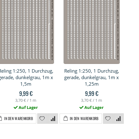
Reling 1:250, 1 Durchzug,
Reling 1:250, 1 Durchzug,
Reli
gerade, dunkelgrau, 1m x
gerade, dunkelgrau, 1m x
ger
1,5m
1,25m
9,99 €
9,99 €
3,70 €
/ 1 m
3,70 €
/ 1 m
Auf Lager
Auf Lager
I
IN DEN WARENKORB
IN DEN WARENKORB