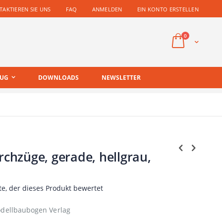
AKTIEREN SIE UNS
FAQ
ANMELDEN
EIN KONTO ERSTELLEN
Artikel
0
Cart
EUG
DOWNLOADS
NEWSLETTER
rchzüge, gerade, hellgrau,
te, der dieses Produkt bewertet
dellbaubogen Verlag