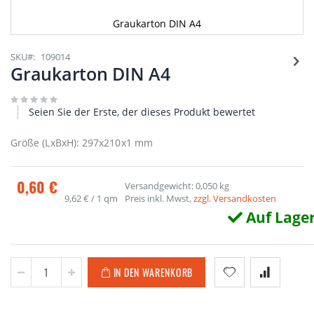
Graukarton DIN A4
Zum
Anfang
SKU
109014
der
Graukarton DIN A4
Bildgalerie
springen
Seien Sie der Erste, der dieses Produkt bewertet
Größe (LxBxH): 297x210x1 mm
0,60 €
Versandgewicht: 0,050 kg
9,62 €
/ 1 qm
Preis inkl. Mwst,
zzgl. Versandkosten
Auf Lage
IN DEN WARENKORB