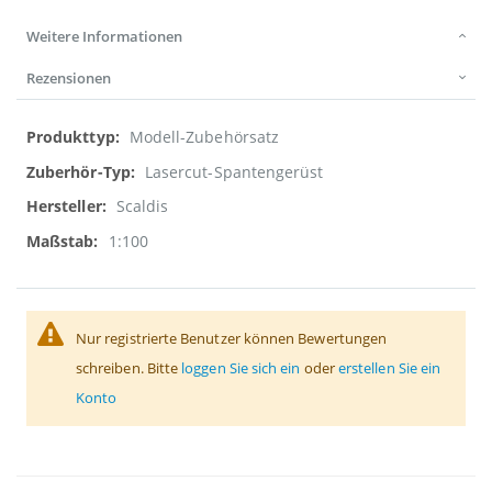
Weitere Informationen
Rezensionen
Weitere
Modell-Zubehörsatz
Informationen
Lasercut-Spantengerüst
Scaldis
1:100
Nur registrierte Benutzer können Bewertungen
schreiben. Bitte
loggen Sie sich ein
oder
erstellen Sie ein
Konto