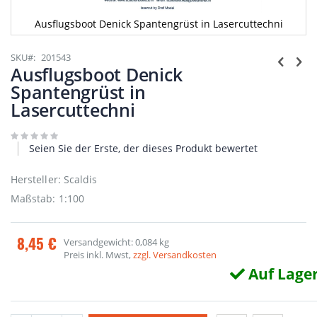
Ausflugsboot Denick Spantengrüst in Lasercuttechni
Zum
Anfang
SKU
201543
der
Ausflugsboot Denick
Bildgalerie
Spantengrüst in
springen
Lasercuttechni
Seien Sie der Erste, der dieses Produkt bewertet
Hersteller: Scaldis
Maßstab: 1:100
8,45 €
Versandgewicht: 0,084 kg
Preis inkl. Mwst,
zzgl. Versandkosten
Auf Lage