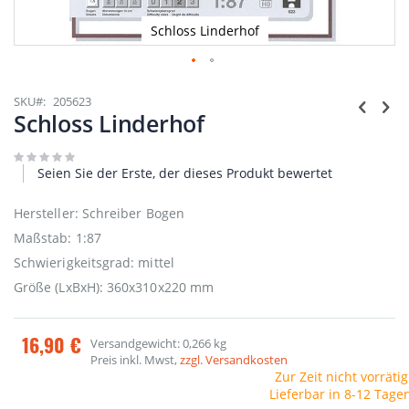
Schloss Linderhof
Zum
Anfang
SKU
205623
der
Schloss Linderhof
Bildgalerie
springen
Seien Sie der Erste, der dieses Produkt bewertet
Hersteller: Schreiber Bogen
Maßstab: 1:87
Schwierigkeitsgrad: mittel
Größe (LxBxH): 360x310x220 mm
16,90 €
Versandgewicht: 0,266 kg
Preis inkl. Mwst,
zzgl. Versandkosten
Zur Zeit nicht vorrätig
Lieferbar in 8-12 Tage