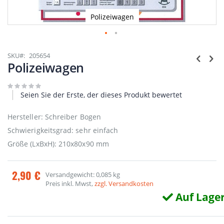
Polizeiwagen
Zum
Anfang
SKU
205654
der
Polizeiwagen
Bildgalerie
springen
Seien Sie der Erste, der dieses Produkt bewertet
Hersteller: Schreiber Bogen
Schwierigkeitsgrad: sehr einfach
Größe (LxBxH): 210x80x90 mm
2,90 €
Versandgewicht: 0,085 kg
Preis inkl. Mwst,
zzgl. Versandkosten
Auf Lage