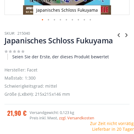
Japanisches Schloss Fukuyama
Zum
Anfang
SKU
215040
der
Japanisches Schloss Fukuyama
Bildgalerie
springen
Seien Sie der Erste, der dieses Produkt bewertet
Hersteller: Facet
Maßstab: 1:300
Schwierigkeitsgrad: mittel
Größe (LxBxH): 215x215x146 mm
21,90 €
Versandgewicht: 0,123 kg
Preis inkl. Mwst,
zzgl. Versandkosten
Zur Zeit nicht vorrätig
Lieferbar in 20 Tage