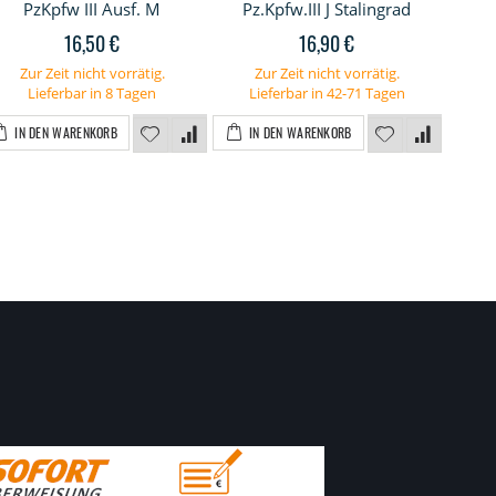
PzKpfw III Ausf. M
Pz.Kpfw.III J Stalingrad
Pa
16,50 €
16,90 €
Zur Zeit nicht vorrätig.
Zur Zeit nicht vorrätig.
Lieferbar in 8 Tagen
Lieferbar in 42-71 Tagen
IN DEN WARENKORB
IN DEN WARENKORB
I