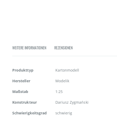
Zum
Anfang
der
Bildgalerie
springen
WEITERE INFORMATIONEN
REZENSIONEN
Weitere
Produkttyp
Kartonmodell
Informationen
Hersteller
Modelik
Maßstab
1:25
Konstrukteur
Dariusz Zygmański
Schwierigkeitsgrad
schwierig