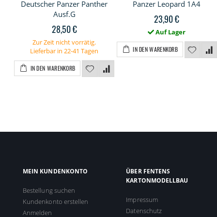
Deutscher Panzer Panther
Panzer Leopard 1A4
Ausf.G
23,90 €
28,50 €
Auf Lager
Zur Zeit nicht vorrätig.
IN DEN WARENKORB
Lieferbar in 22-41 Tagen
IN DEN WARENKORB
MEIN KUNDENKONTO
ÜBER FENTENS
KARTONMODELLBAU
Bestellung suchen
Impressum
Kundenkonto erstellen
Datenschutz
Anmelden