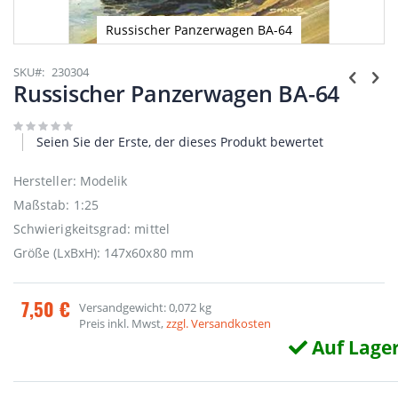
Russischer Panzerwagen BA-64
Zum
Anfang
SKU
230304
der
Russischer Panzerwagen BA-64
Bildgalerie
springen
Seien Sie der Erste, der dieses Produkt bewertet
Hersteller: Modelik
Maßstab: 1:25
Schwierigkeitsgrad: mittel
Größe (LxBxH): 147x60x80 mm
7,50 €
Versandgewicht: 0,072 kg
Preis inkl. Mwst,
zzgl. Versandkosten
Auf Lage