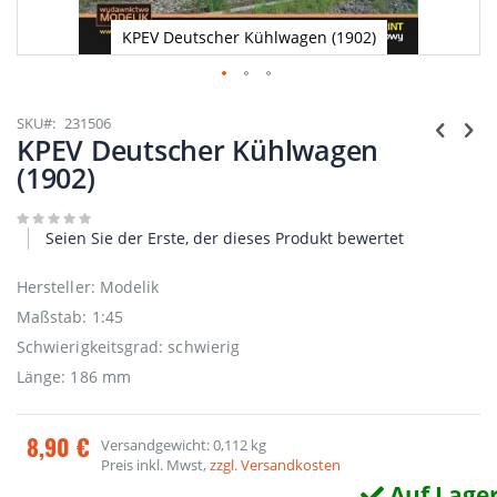
KPEV Deutscher Kühlwagen (1902)
Zum
Anfang
SKU
231506
der
KPEV Deutscher Kühlwagen
Bildgalerie
(1902)
springen
Seien Sie der Erste, der dieses Produkt bewertet
Hersteller: Modelik
Maßstab: 1:45
Schwierigkeitsgrad: schwierig
Länge: 186 mm
8,90 €
Versandgewicht: 0,112 kg
Preis inkl. Mwst,
zzgl. Versandkosten
Auf Lage