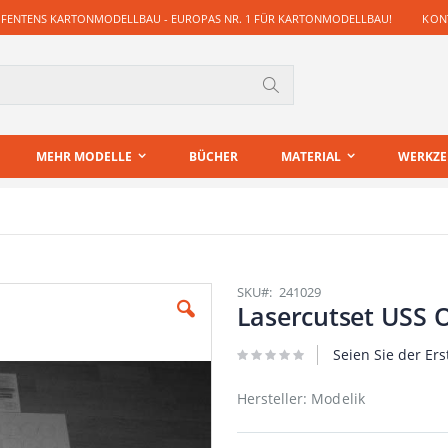
 FENTENS KARTONMODELLBAU - EUROPAS NR. 1 FÜR KARTONMODELLBAU!
KONT
Suche
MEHR MODELLE
BÜCHER
MATERIAL
WERKZ
SKU
241029
Lasercutset USS
Seien Sie der Ers
Hersteller: Modelik