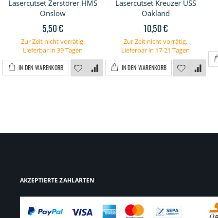
Lasercutset Zerstörer HMS
Lasercutset Kreuzer USS
Onslow
Oakland
5,50 €
10,50 €
Zur Zeit nicht vorrätig.
Zur Zeit nicht vorrätig.
Lieferbar in 39 Tagen
Lieferbar in 17-21 Tagen
IN DEN WARENKORB
IN DEN WARENKORB
AKZEPTIERTE ZAHLARTEN