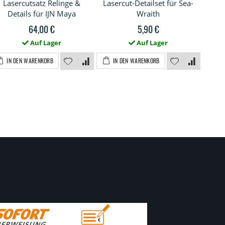
Lasercutsatz Relinge &
Lasercut-Detailset für Sea-
La
Details für IJN Maya
Wraith
Fr
64,00 €
5,90 €
Auf Lager
Auf Lager
IN DEN WARENKORB
IN DEN WARENKORB
I