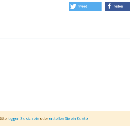
tweet
teilen
Bitte
loggen Sie sich ein
oder
erstellen Sie ein Konto