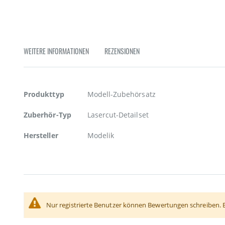
Zum
Anfang
der
Bildgalerie
springen
WEITERE INFORMATIONEN
REZENSIONEN
Weitere
Produkttyp
Modell-Zubehörsatz
Informationen
Zuberhör-Typ
Lasercut-Detailset
Hersteller
Modelik
Nur registrierte Benutzer können Bewertungen schreiben. 