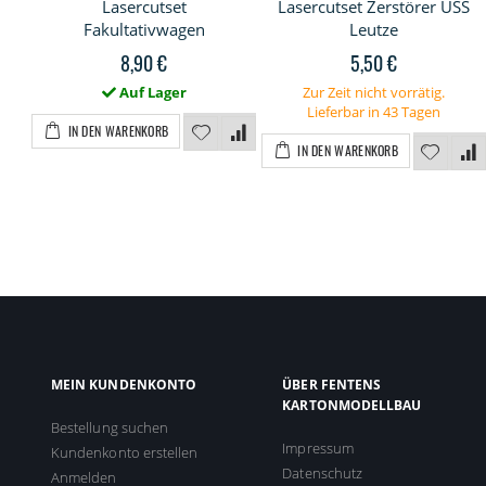
Lasercutset
Lasercutset Zerstörer USS
Fakultativwagen
Leutze
8,90 €
5,50 €
Auf Lager
Zur Zeit nicht vorrätig.
Lieferbar in 43 Tagen
IN DEN WARENKORB
IN DEN WARENKORB
MEIN KUNDENKONTO
ÜBER FENTENS
KARTONMODELLBAU
Bestellung suchen
Impressum
Kundenkonto erstellen
Datenschutz
Anmelden