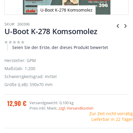
U-Boot K-278 Komsomolez
Zum
Anfang
SKU
260396
der
U-Boot K-278 Komsomolez
Bildgalerie
springen
Seien Sie der Erste, der dieses Produkt bewertet
Hersteller: GPM
Maßstab: 1:200
Schwierigkeitsgrad: mittel
Größe (LxB): 590x70 mm
12,90 €
Versandgewicht: 0,100 kg
Preis inkl. Mwst,
zzgl. Versandkosten
Zur Zeit nicht vorrätig
Lieferbar in 22 Tage