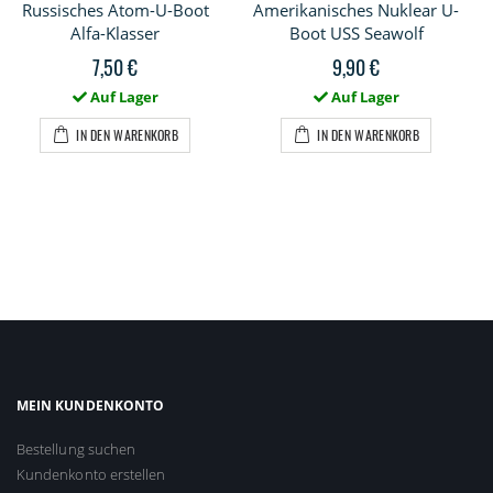
Russisches Atom-U-Boot
Amerikanisches Nuklear U-
Alfa-Klasser
Boot USS Seawolf
7,50 €
9,90 €
Auf Lager
Auf Lager
IN DEN WARENKORB
IN DEN WARENKORB
MEIN KUNDENKONTO
Bestellung suchen
Kundenkonto erstellen