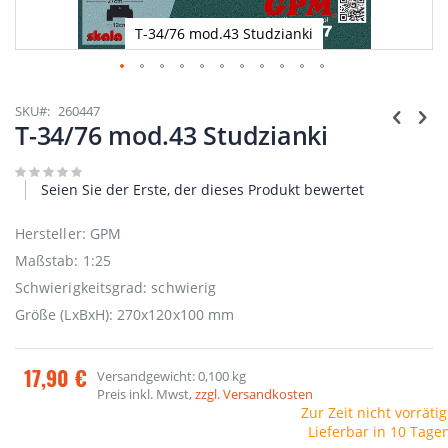
T-34/76 mod.43 Studzianki
Zum
Anfang
SKU
260447
der
T-34/76 mod.43 Studzianki
Bildgalerie
springen
Seien Sie der Erste, der dieses Produkt bewertet
Hersteller: GPM
Maßstab: 1:25
Schwierigkeitsgrad: schwierig
Größe (LxBxH): 270x120x100 mm
17,90 €
Versandgewicht: 0,100 kg
Preis inkl. Mwst,
zzgl. Versandkosten
Zur Zeit nicht vorrätig
Lieferbar in 10 Tage