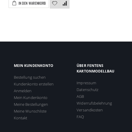
IN DEN WARENKORB
MEIN KUNDENKONTO
ÜBER FENTENS
KARTONMODELLBAU
Bestellung suchen
Impressum
Kundenkonto erstellen
Datenschutz
Anmelden
AGB
Mein Kundenkonto
Widerrufsbelehrung
Meine Bestellungen
Versandkosten
Meine Wunschliste
FAQ
Kontakt