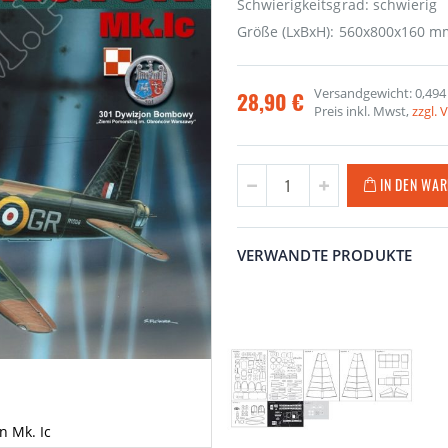
Schwierigkeitsgrad: schwierig
Größe (LxBxH): 560x800x160 m
Versandgewicht: 0,494
28,90 €
Preis inkl. Mwst,
zzgl.
IN DEN WA
VERWANDTE PRODUKTE
n Mk. Ic