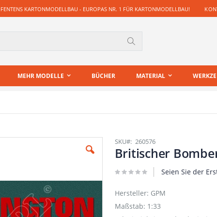
 FENTENS KARTONMODELLBAU - EUROPAS NR. 1 FÜR KARTONMODELLBAU!
KONT
Suche
MEHR MODELLE
BÜCHER
MATERIAL
WERKZ
SKU
260576
Britischer Bomber
Seien Sie der Ers
Hersteller: GPM
Maßstab: 1:33