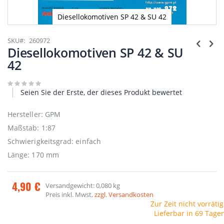
Diesellokomotiven SP 42 & SU 42
Zum
Anfang
SKU
260972
der
Diesellokomotiven SP 42 & SU
Bildgalerie
42
springen
Seien Sie der Erste, der dieses Produkt bewertet
Hersteller: GPM
Maßstab: 1:87
Schwierigkeitsgrad: einfach
Länge: 170 mm
4,90 €
Versandgewicht: 0,080 kg
Preis inkl. Mwst,
zzgl. Versandkosten
Zur Zeit nicht vorrätig
Lieferbar in 69 Tage