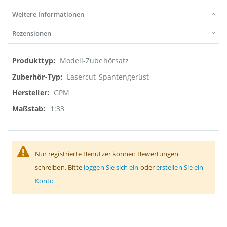
Weitere Informationen
Rezensionen
Weitere
Modell-Zubehörsatz
Informationen
Lasercut-Spantengerüst
GPM
1:33
Nur registrierte Benutzer können Bewertungen
schreiben. Bitte
loggen Sie sich ein
oder
erstellen Sie ein
Konto