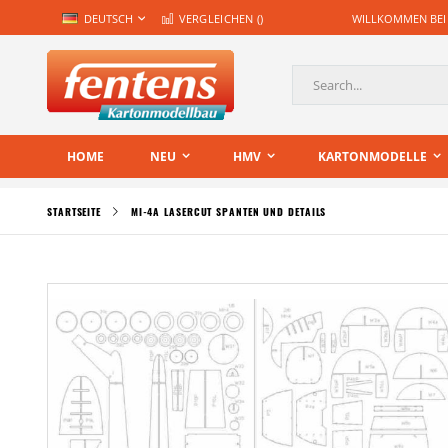
Zum
SPRACHE
DEUTSCH
VERGLEICHEN (
)
WILLKOMMEN BEI
Inhalt
springen
Suche
HOME
NEU
HMV
KARTONMODELLE
STARTSEITE
MI-4A LASERCUT SPANTEN UND DETAILS
Zum
Ende
der
Bildgalerie
springen