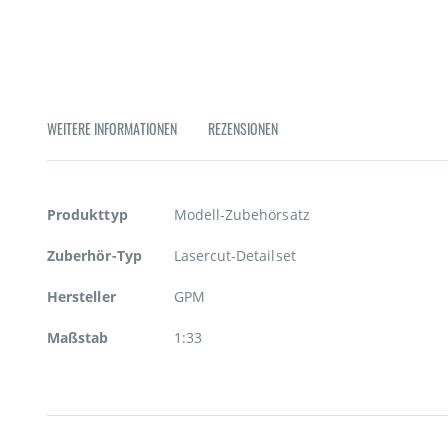
Zum
Anfang
der
Bildgalerie
springen
WEITERE INFORMATIONEN
REZENSIONEN
Weitere
Produkttyp
Modell-Zubehörsatz
Informationen
Zuberhör-Typ
Lasercut-Detailset
Hersteller
GPM
Maßstab
1:33