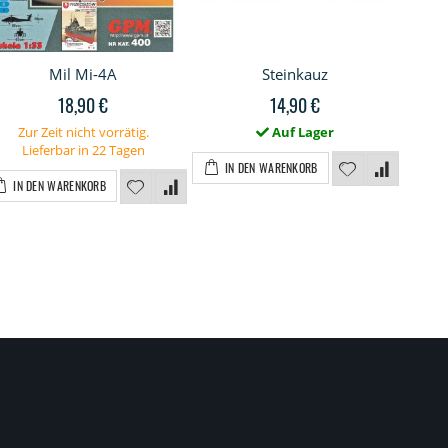
Mil Mi-4A
Steinkauz
18,90 €
14,90 €
Zur Zeit nicht vorrätig.
Auf Lager
Lieferbar in 22 Tagen
IN DEN WARENKORB
I
IN DEN WARENKORB