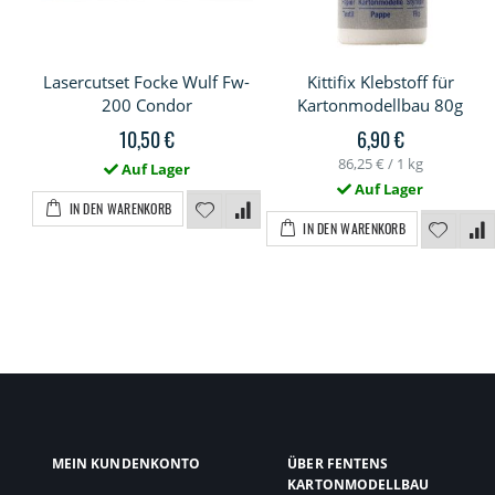
Lasercutset Focke Wulf Fw-
Kittifix Klebstoff für
200 Condor
Kartonmodellbau 80g
10,50 €
6,90 €
86,25 €
/ 1 kg
Auf Lager
Auf Lager
IN DEN WARENKORB
IN DEN WARENKORB
MEIN KUNDENKONTO
ÜBER FENTENS
KARTONMODELLBAU