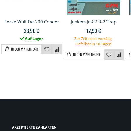
Focke Wulf Fw-200 Condor
Junkers Ju-87 R-2/Trop
23,90 €
12,90 €
Auf Lager
Zur Zeit nicht vorrätig.
Lieferbar in 10 Tagen
IN DEN WARENKORB
IN DEN WARENKORB
AKZEPTIERTE ZAHLARTEN