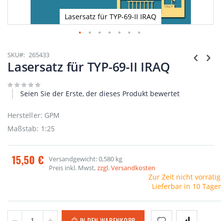
Lasersatz für TYP-69-II IRAQ
Zum
Anfang
SKU
265433
der
Lasersatz für TYP-69-II IRAQ
Bildgalerie
springen
Seien Sie der Erste, der dieses Produkt bewertet
Hersteller: GPM
Maßstab: 1:25
15,50 €
Versandgewicht: 0,580 kg
Preis inkl. Mwst,
zzgl. Versandkosten
Zur Zeit nicht vorrätig
Lieferbar in 10 Tage
IN DEN WARENKORB