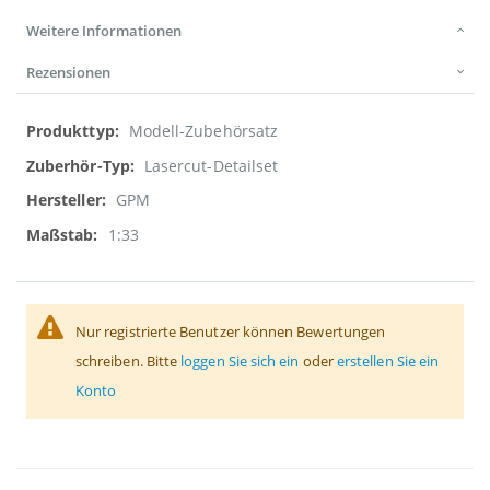
Weitere Informationen
Rezensionen
Weitere
Modell-Zubehörsatz
Informationen
Lasercut-Detailset
GPM
1:33
Nur registrierte Benutzer können Bewertungen
schreiben. Bitte
loggen Sie sich ein
oder
erstellen Sie ein
Konto