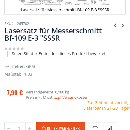
Lasersatz für Messerschmitt Bf-109 E-3 "SSSR
Zum
Anfang
SKU
265702
der
Lasersatz für Messerschmitt
Bildgalerie
Bf-109 E-3 "SSSR
springen
Seien Sie der Erste, der dieses Produkt bewertet
Hersteller: GPM
Maßstab: 1:33
7,90 €
Versandgewicht: 0,100 kg
Preis inkl. Mwst,
zzgl. Versandkosten
Zur Zeit nicht vorrätig
Lieferbar in 21-28 Tage
IN DEN WARENKORB