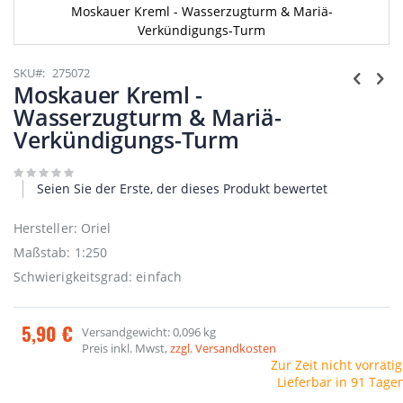
Moskauer Kreml - Wasserzugturm & Mariä-
Verkündigungs-Turm
Zum
Anfang
SKU
275072
der
Moskauer Kreml -
Bildgalerie
Wasserzugturm & Mariä-
springen
Verkündigungs-Turm
Seien Sie der Erste, der dieses Produkt bewertet
Hersteller: Oriel
Maßstab: 1:250
Schwierigkeitsgrad: einfach
5,90 €
Versandgewicht: 0,096 kg
Preis inkl. Mwst,
zzgl. Versandkosten
Zur Zeit nicht vorrätig
Lieferbar in 91 Tage