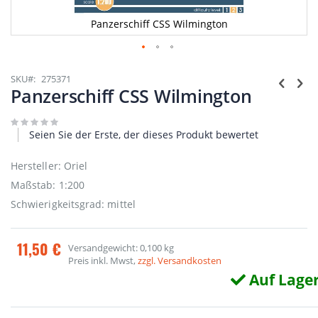
Panzerschiff CSS Wilmington
Zum
Anfang
SKU
275371
der
Panzerschiff CSS Wilmington
Bildgalerie
springen
Seien Sie der Erste, der dieses Produkt bewertet
Hersteller: Oriel
Maßstab: 1:200
Schwierigkeitsgrad: mittel
11,50 €
Versandgewicht: 0,100 kg
Preis inkl. Mwst,
zzgl. Versandkosten
Auf Lage