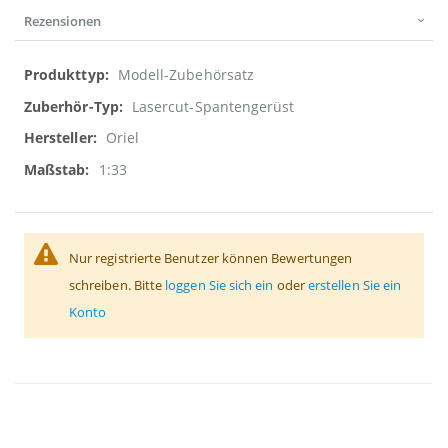
Rezensionen
Weitere
Modell-Zubehörsatz
Informationen
Lasercut-Spantengerüst
Oriel
1:33
Nur registrierte Benutzer können Bewertungen
schreiben. Bitte
loggen Sie sich ein
oder
erstellen Sie ein
Konto