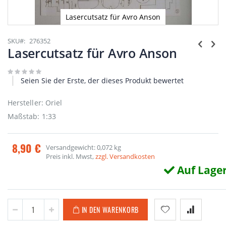
Lasercutsatz für Avro Anson
Zum
Anfang
SKU
276352
der
Lasercutsatz für Avro Anson
Bildgalerie
springen
Seien Sie der Erste, der dieses Produkt bewertet
Hersteller: Oriel
Maßstab: 1:33
8,90 €
Versandgewicht: 0,072 kg
Preis inkl. Mwst,
zzgl. Versandkosten
Auf Lage
IN DEN WARENKORB