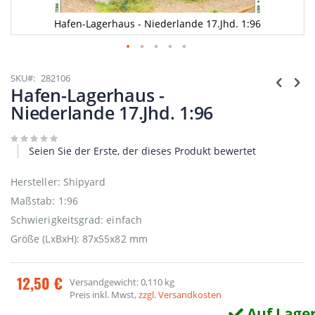
Hafen-Lagerhaus - Niederlande 17.Jhd. 1:96
Zum
Anfang
SKU
282106
der
Hafen-Lagerhaus -
Bildgalerie
Niederlande 17.Jhd. 1:96
springen
Seien Sie der Erste, der dieses Produkt bewertet
Hersteller: Shipyard
Maßstab: 1:96
Schwierigkeitsgrad: einfach
Größe (LxBxH): 87x55x82 mm
12,50 €
Versandgewicht: 0,110 kg
Preis inkl. Mwst,
zzgl. Versandkosten
Auf Lage