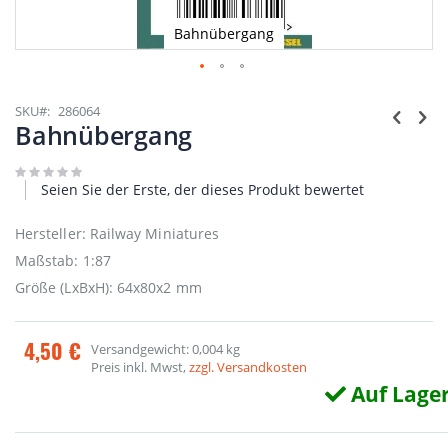
Bahnübergang
Zum
Anfang
SKU
286064
der
Bahnübergang
Bildgalerie
springen
Seien Sie der Erste, der dieses Produkt bewertet
Hersteller: Railway Miniatures
Maßstab: 1:87
Größe (LxBxH): 64x80x2 mm
4,50 €
Versandgewicht: 0,004 kg
Preis inkl. Mwst,
zzgl. Versandkosten
Auf Lage