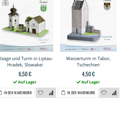
aage und Turm in Liptau-
Wasserturm in Tabor,
Wa
Hradek, Slowakei
Tschechien
6,50 €
4,50 €
Auf Lager
Auf Lager
IN DEN WARENKORB
IN DEN WARENKORB
I