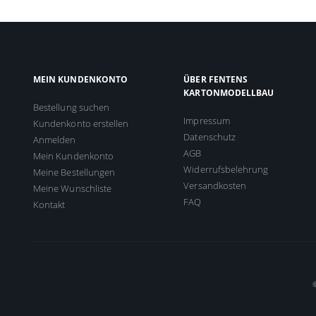
MEIN KUNDENKONTO
ÜBER FENTENS
KARTONMODELLBAU
Bestellung suchen
Impressum
Kundenkonto erstellen
Datenschutz
Anmelden
AGB
Mein Kundenkonto
Widerrufsbelehrung
Meine Bestellungen
Versandkosten
Meine Wunschliste
FAQ
Kontakt