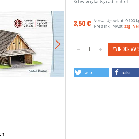
Schwierigkeitsgrad: mittel
Versandgewicht: 0,100 k
3,50 €
Preis inkl. Mwst,
zzgl. V
IN DEN WA
tweet
teilen
ien
Holzh