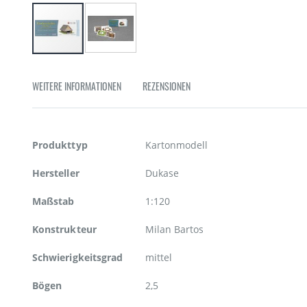
Zum
Anfang
WEITERE INFORMATIONEN
REZENSIONEN
der
Bildgalerie
springen
Weitere
Produkttyp
Kartonmodell
Informationen
Hersteller
Dukase
Maßstab
1:120
Konstrukteur
Milan Bartos
Schwierigkeitsgrad
mittel
Bögen
2,5