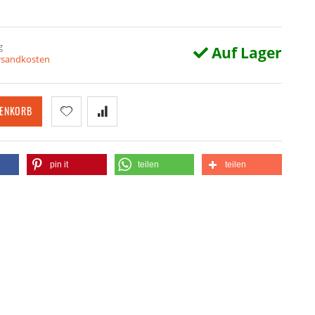
g
Auf Lager
ersandkosten
RENKORB
pin it
teilen
teilen
ütte in Dachov, Tschechien