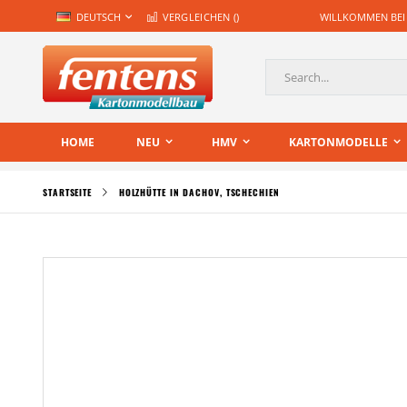
Zum
SPRACHE
DEUTSCH
VERGLEICHEN (
)
WILLKOMMEN BEI
Inhalt
springen
Suche
HOME
NEU
HMV
KARTONMODELLE
STARTSEITE
HOLZHÜTTE IN DACHOV, TSCHECHIEN
Zum
Ende
der
Bildgalerie
springen