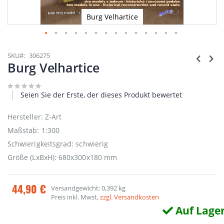
Burg Velhartice
Zum
Anfang
SKU
306275
der
Burg Velhartice
Bildgalerie
springen
Seien Sie der Erste, der dieses Produkt bewertet
Hersteller: Z-Art
Maßstab: 1:300
Schwierigkeitsgrad: schwierig
Größe (LxBxH): 680x300x180 mm
44,90 €
Versandgewicht: 0,392 kg
Preis inkl. Mwst,
zzgl. Versandkosten
Auf Lage