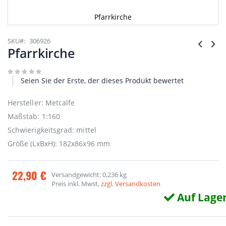
Pfarrkirche
Zum
Anfang
SKU
306926
der
Pfarrkirche
Bildgalerie
springen
Seien Sie der Erste, der dieses Produkt bewertet
Hersteller: Metcalfe
Maßstab: 1:160
Schwierigkeitsgrad: mittel
Größe (LxBxH): 182x86x96 mm
22,90 €
Versandgewicht: 0,236 kg
Preis inkl. Mwst,
zzgl. Versandkosten
Auf Lage