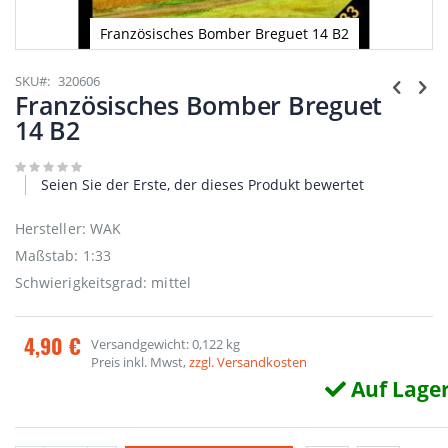
Französisches Bomber Breguet 14 B2
Zum
Anfang
SKU
320606
der
Französisches Bomber Breguet
Bildgalerie
14 B2
springen
Seien Sie der Erste, der dieses Produkt bewertet
Hersteller: WAK
Maßstab: 1:33
Schwierigkeitsgrad: mittel
4,90 €
Versandgewicht: 0,122 kg
Preis inkl. Mwst,
zzgl. Versandkosten
Auf Lage