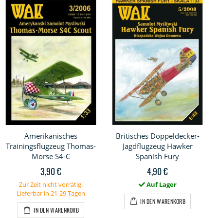
Amerikanisches
Britisches Doppeldecker-
Trainingsflugzeug Thomas-
Jagdflugzeug Hawker
Morse S4-C
Spanish Fury
3,90 €
4,90 €
Zur Zeit nicht vorrätig.
Auf Lager
Lieferbar in 21-29 Tagen
IN DEN WARENKORB
IN DEN WARENKORB