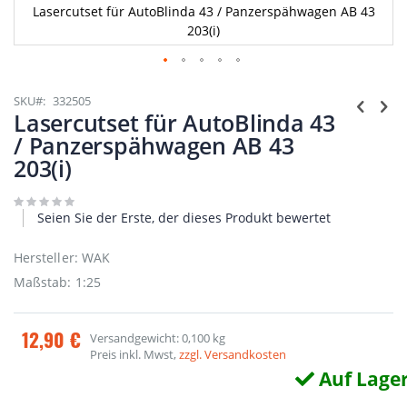
Lasercutset für AutoBlinda 43 / Panzerspähwagen AB 43
203(i)
Zum
Anfang
SKU
332505
der
Lasercutset für AutoBlinda 43
Bildgalerie
/ Panzerspähwagen AB 43
springen
203(i)
Seien Sie der Erste, der dieses Produkt bewertet
Hersteller: WAK
Maßstab: 1:25
12,90 €
Versandgewicht: 0,100 kg
Preis inkl. Mwst,
zzgl. Versandkosten
Auf Lage