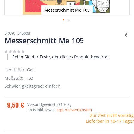
Messerschmitt Me 109
Zum
Anfang
SKU
345008
der
Messerschmitt Me 109
Bildgalerie
springen
Seien Sie der Erste, der dieses Produkt bewertet
Hersteller: Geli
Maßstab: 1:33
Schwierigkeitsgrad: einfach
9,50 €
Versandgewicht: 0,104 kg
Preis inkl. Mwst,
zzgl. Versandkosten
Zur Zeit nicht vorrätig
Lieferbar in 10-17 Tage