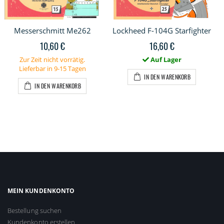
Messerschmitt Me262
Lockheed F-104G Starfighter
10,60 €
16,60 €
Zur Zeit nicht vorrätig.
Auf Lager
Lieferbar in 9-15 Tagen
IN DEN WARENKORB
IN DEN WARENKORB
MEIN KUNDENKONTO
Bestellung suchen
Kundenkonto erstellen