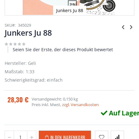
Junkers Ju 88
Zum
Anfang
SKU
345029
der
Junkers Ju 88
Bildgalerie
springen
Seien Sie der Erste, der dieses Produkt bewertet
Hersteller: Geli
Maßstab: 1:33
Schwierigkeitsgrad: einfach
28,30 €
Versandgewicht: 0,150 kg
Preis inkl. Mwst,
zzgl. Versandkosten
Auf Lage
IN DEN WARENKORB