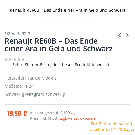
Renault RE60B – Das Ende einer Ära in Gelb und Schwarz
Zum
Anfang
SKU
345717
der
Renault RE60B – Das Ende
Bildgalerie
einer Ära in Gelb und Schwarz
springen
Seien Sie der Erste, der dieses Produkt bewertet
Hersteller: Yankie Models
Maßstab: 1:24
Schwierigkeitsgrad: schwierig
19,90 €
Versandgewicht: 0,100 kg
Preis inkl. Mwst,
zzgl. Versandkosten
Zur Zeit nicht vorrätig
Lieferbar in 21-28 Tage