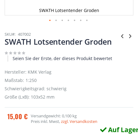
SWATH Lotsentender Groden
Zum
Anfang
SKU
407002
der
SWATH Lotsentender Groden
Bildgalerie
springen
Seien Sie der Erste, der dieses Produkt bewertet
Hersteller: KMK Verlag
Maßstab: 1:250
Schwierigkeitsgrad: schwierig
Größe (LxB): 103x52 mm
15,00 €
Versandgewicht: 0,100 kg
Preis inkl. Mwst,
zzgl. Versandkosten
Auf Lage