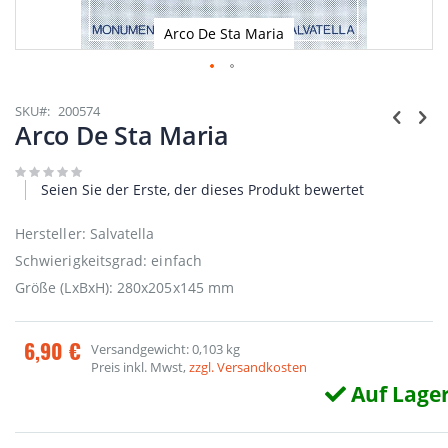
Arco De Sta Maria
Zum
Anfang
SKU
200574
der
Arco De Sta Maria
Bildgalerie
springen
Seien Sie der Erste, der dieses Produkt bewertet
Hersteller: Salvatella
Schwierigkeitsgrad: einfach
Größe (LxBxH): 280x205x145 mm
6,90 €
Versandgewicht: 0,103 kg
Preis inkl. Mwst,
zzgl. Versandkosten
Auf Lage