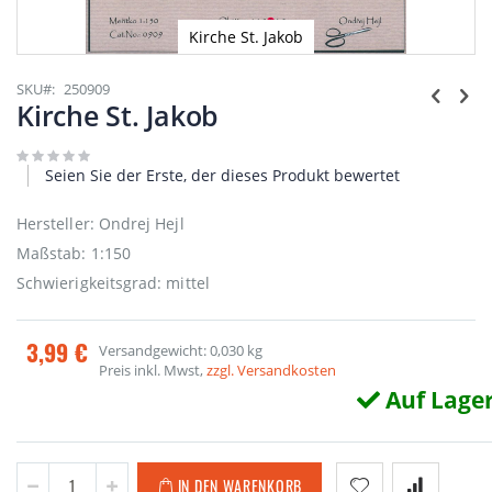
Kirche St. Jakob
Zum
Anfang
SKU
250909
der
Kirche St. Jakob
Bildgalerie
springen
Seien Sie der Erste, der dieses Produkt bewertet
Hersteller: Ondrej Hejl
Maßstab: 1:150
Schwierigkeitsgrad: mittel
3,99 €
Versandgewicht: 0,030 kg
Preis inkl. Mwst,
zzgl. Versandkosten
Auf Lage
IN DEN WARENKORB