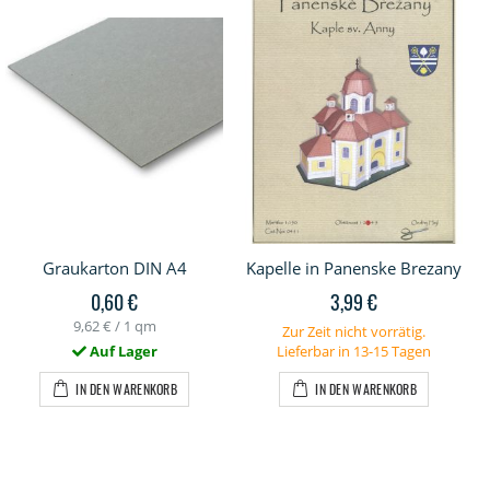
Graukarton DIN A4
Kapelle in Panenske Brezany
0,60 €
3,99 €
9,62 €
/ 1 qm
Zur Zeit nicht vorrätig.
Auf Lager
Lieferbar in 13-15 Tagen
IN DEN WARENKORB
IN DEN WARENKORB