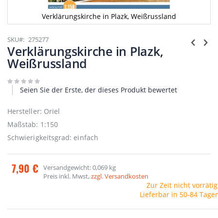
Verklärungskirche in Plazk, Weißrussland
Zum
Anfang
SKU
275277
der
Verklärungskirche in Plazk,
Bildgalerie
Weißrussland
springen
Seien Sie der Erste, der dieses Produkt bewertet
Hersteller: Oriel
Maßstab: 1:150
Schwierigkeitsgrad: einfach
7,90 €
Versandgewicht: 0,069 kg
Preis inkl. Mwst,
zzgl. Versandkosten
Zur Zeit nicht vorrätig
Lieferbar in 50-84 Tage