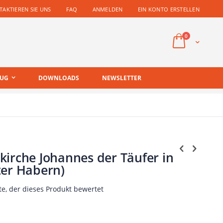
AKTIEREN SIE UNS
FAQ
ANMELDEN
EIN KONTO ERSTELLEN
Artikel
0
Cart
EUG
DOWNLOADS
NEWSLETTER
irche Johannes der Täufer in
ter Habern)
te, der dieses Produkt bewertet