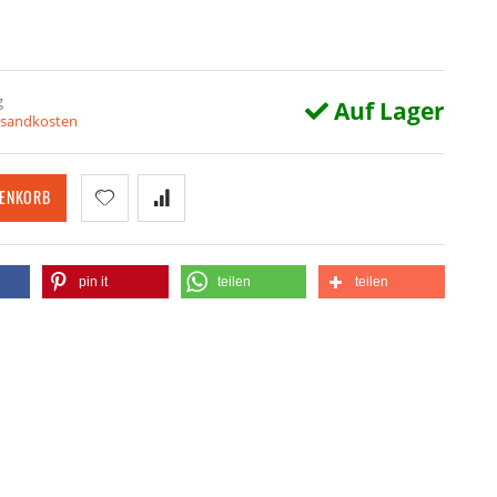
g
Auf Lager
ersandkosten
RENKORB
pin it
teilen
teilen