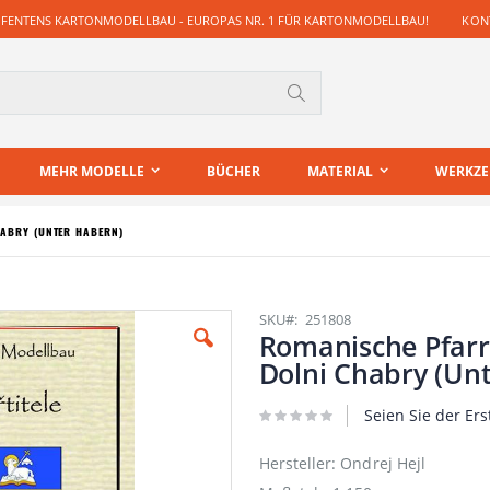
 FENTENS KARTONMODELLBAU - EUROPAS NR. 1 FÜR KARTONMODELLBAU!
KONT
Suche
MEHR MODELLE
BÜCHER
MATERIAL
WERKZ
HABRY (UNTER HABERN)
SKU
251808
Romanische Pfarrk
Dolni Chabry (Un
Seien Sie der Ers
Hersteller: Ondrej Hejl