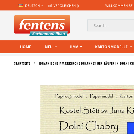
Zum
SPRACHE
DEUTSCH
VERGLEICHEN (
)
WILLKOMMEN BEI
Inhalt
springen
Suche
HOME
NEU
HMV
KARTONMODELLE
STARTSEITE
ROMANISCHE PFARRKIRCHE JOHANNES DER TÄUFER IN DOLNI C
Zum
Ende
der
Bildgalerie
springen