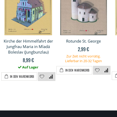
Kirche der Himmelfahrt der
Rotunde St. George
Jungfrau Maria in Mladá
2,99 €
Boleslav (Jungbunzlau)
Zur Zeit nicht vorrätig.
8,99 €
Lieferbar in 20-32 Tagen
Auf Lager
IN DEN WARENKORB
IN DEN WARENKORB