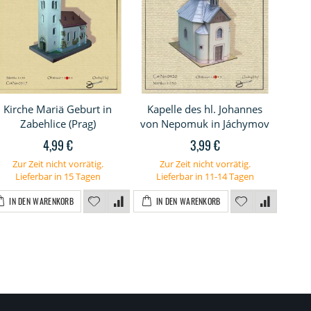
Kirche Mariä Geburt in
Kapelle des hl. Johannes
Kir
Zabehlice (Prag)
von Nepomuk in Jáchymov
4,99 €
3,99 €
Zur Zeit nicht vorrätig.
Zur Zeit nicht vorrätig.
Lieferbar in 15 Tagen
Lieferbar in 11-14 Tagen
I
IN DEN WARENKORB
IN DEN WARENKORB