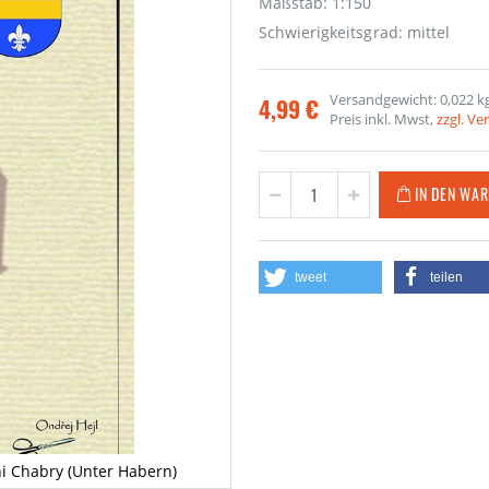
Maßstab: 1:150
Schwierigkeitsgrad: mittel
Versandgewicht: 0,022 k
4,99 €
Preis inkl. Mwst,
zzgl. V
IN DEN WA
tweet
teilen
ni Chabry (Unter Habern)