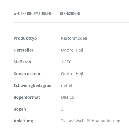
Zum
Anfang
WEITERE INFORMATIONEN
REZENSIONEN
der
Bildgalerie
springen
Weitere
Produkttyp
Kartonmodell
Informationen
Hersteller
Ondrej Hejl
Maßstab
1:150
Konstrukteur
Ondrej Hejl
Schwierigkeitsgrad
mittel
Bogenformat
DIN C5
Bögen
3
Anleitung
Tschechisch, Bildbauanleitung