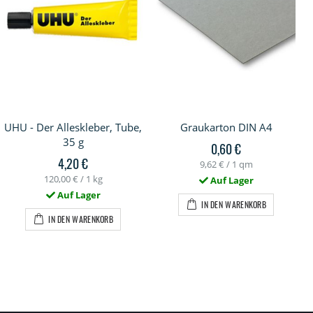
UHU - Der Alleskleber, Tube,
Graukarton DIN A4
35 g
0,60 €
4,20 €
9,62 €
/ 1 qm
120,00 €
/ 1 kg
Auf Lager
Auf Lager
IN DEN WARENKORB
IN DEN WARENKORB