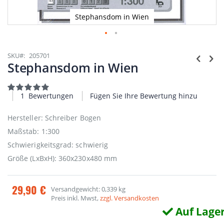
Stephansdom in Wien
Zum
Anfang
SKU
205701
der
Stephansdom in Wien
Bildgalerie
springen
Bewertung:
100
100
% of
1
Bewertungen
Fügen Sie Ihre Bewertung hinzu
Hersteller: Schreiber Bogen
Maßstab: 1:300
Schwierigkeitsgrad: schwierig
Größe (LxBxH): 360x230x480 mm
29,90 €
Versandgewicht: 0,339 kg
Preis inkl. Mwst,
zzgl. Versandkosten
Auf Lage