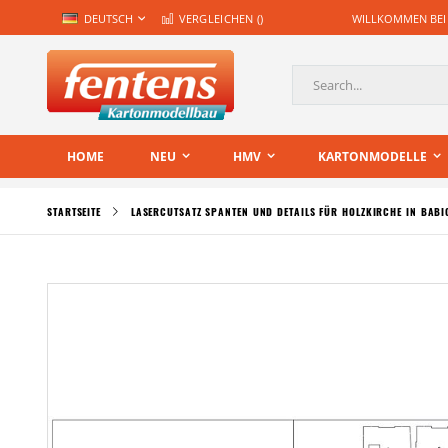
Zum
SPRACHE
DEUTSCH
VERGLEICHEN (
)
WILLKOMMEN BEI
Inhalt
springen
Suche
HOME
NEU
HMV
KARTONMODELLE
STARTSEITE
LASERCUTSATZ SPANTEN UND DETAILS FÜR HOLZKIRCHE IN BABI
Zum
Ende
der
Bildgalerie
springen