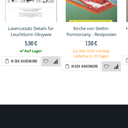
Lasercutsatz Details für
Kirche von Stettin-
Leuchtturm Oksywie
Pormorzany - Restposten
5,90 €
7,50 €
Auf Lager
Zur Zeit nicht vorrätig.
Lieferbar in 23 Tagen
IN DEN WARENKORB
IN DEN WARENKORB