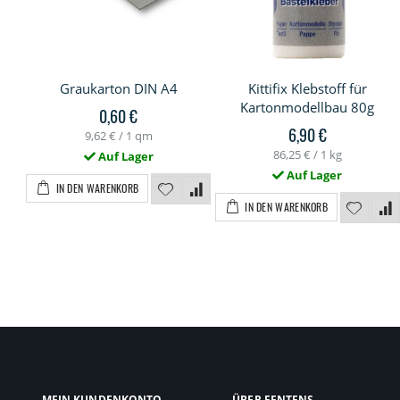
Graukarton DIN A4
Kittifix Klebstoff für
Kartonmodellbau 80g
0,60 €
6,90 €
9,62 €
/ 1 qm
86,25 €
/ 1 kg
Auf Lager
Auf Lager
IN DEN WARENKORB
IN DEN WARENKORB
MEIN KUNDENKONTO
ÜBER FENTENS