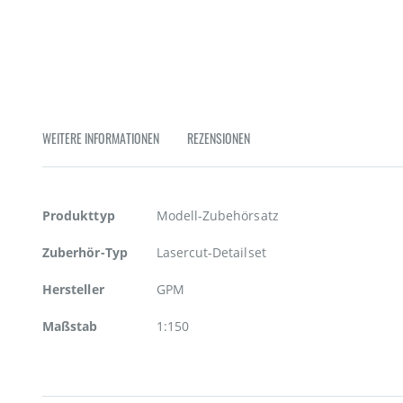
Zum
Anfang
der
Bildgalerie
springen
WEITERE INFORMATIONEN
REZENSIONEN
Weitere
Produkttyp
Modell-Zubehörsatz
Informationen
Zuberhör-Typ
Lasercut-Detailset
Hersteller
GPM
Maßstab
1:150