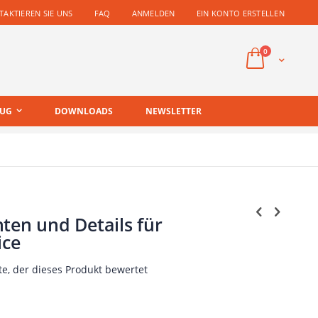
AKTIEREN SIE UNS
FAQ
ANMELDEN
EIN KONTO ERSTELLEN
Artikel
0
Cart
EUG
DOWNLOADS
NEWSLETTER
ten und Details für
ice
te, der dieses Produkt bewertet