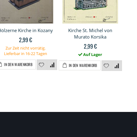
Hölzerne Kirche in Kozany
Kirche St. Michel von
Rot
Murato Korsika
2,99 €
2,99 €
Zur Zeit nicht vorrätig.
Lieferbar in 16-22 Tagen
Auf Lager
IN DEN WARENKORB
IN DEN WARENKORB
I