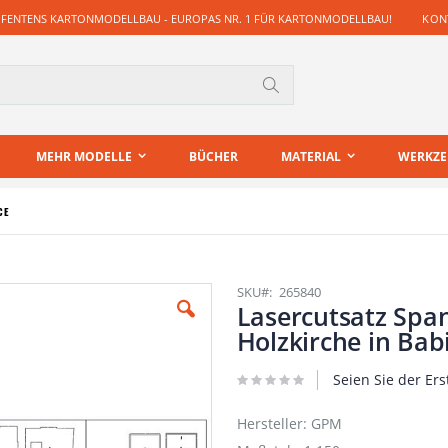
 FENTENS KARTONMODELLBAU - EUROPAS NR. 1 FÜR KARTONMODELLBAU!
KONT
Suche
MEHR MODELLE
BÜCHER
MATERIAL
WERKZ
CE
SKU
265840
Lasercutsatz Span
Holzkirche in Bab
Seien Sie der Ers
Hersteller: GPM