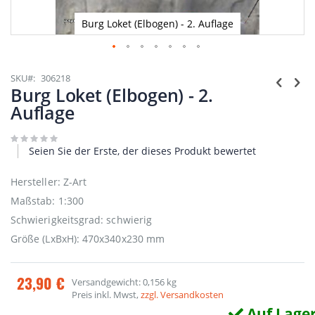
Burg Loket (Elbogen) - 2. Auflage
Zum
Anfang
SKU
306218
der
Burg Loket (Elbogen) - 2.
Bildgalerie
Auflage
springen
Seien Sie der Erste, der dieses Produkt bewertet
Hersteller: Z-Art
Maßstab: 1:300
Schwierigkeitsgrad: schwierig
Größe (LxBxH): 470x340x230 mm
23,90 €
Versandgewicht: 0,156 kg
Preis inkl. Mwst,
zzgl. Versandkosten
Auf Lage