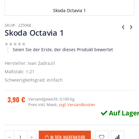
Skoda Octavia 1
Zum
Anfang
SKU
225068
der
Skoda Octavia 1
Bildgalerie
springen
Seien Sie der Erste, der dieses Produkt bewertet
Hersteller: Ivan Zadrazil
Maßstab: 1:21
Schwierigkeitsgrad: einfach
3,90 €
Versandgewicht: 0,100 kg
Preis inkl. Mwst,
zzgl. Versandkosten
Auf Lage
IN DEN WARENKORB